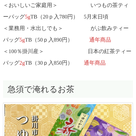
＜おいしいご家庭用＞ いつもの茶ティ
ーバッグ
5g
TB（20ｐ入780円） 5月末日頃
＜業務用・水出しでも＞ がぶ飲みティー
バッグ
5g
TB（50ｐ入890円）
通年商品
＜100％掛川産＞ 日本の紅茶ティー
バッグ
2g
TB（30ｐ入850円）
通年商品
急須で淹れるお茶