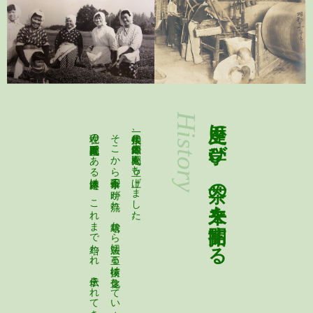
History
歴史に学び、茶の未来を開拓する
そこから百三十余年の時が流れ、栽培から製法に至る技術は進化しています。
一八〇〇年代後半、鈴木儀太郎が丸松園を立ち上げました。