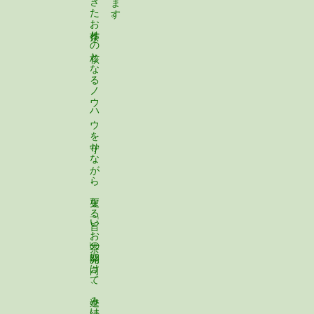
現在の丸松園五代目園主である鈴木博之は、これまで培われ、伝承されてきたお茶作りの核となるノウハウを守りながら、更なる「旨いお茶」の開発に向けて、進み続けます。