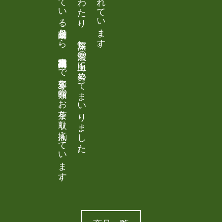
二十年、三十年来のお得意様に大変ご好評をいただいている定番商品から、掛川市推奨高級品種茶まで多彩な種類のお茶を取り揃えています。
丸松園では一九六０年代後半より今日に至るまで四十年以上にわたり、 深蒸し製法の向上に努めてまいりました。