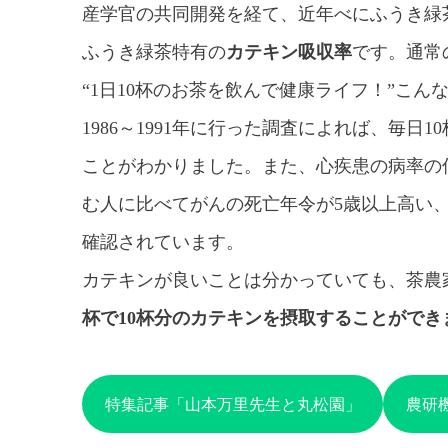
産学官の共同開発を経て、近年べにふうき緑
ふうき緑茶特有の
カテキン吸収率
です。通常
“1日10杯のお茶を飲んで健康ライフ！”こ
1986～1991年に行った調査によれば、
ことがわかりました。また、心疾患の病率の
む人に比べてがんの死亡年令が5歳以上高い
確認されています。
カテキンが良いことは分かっていても、茶農
杯で10杯分のカテキンを摂取することができ
特集記事「山本万里先生と丸松園」
農研