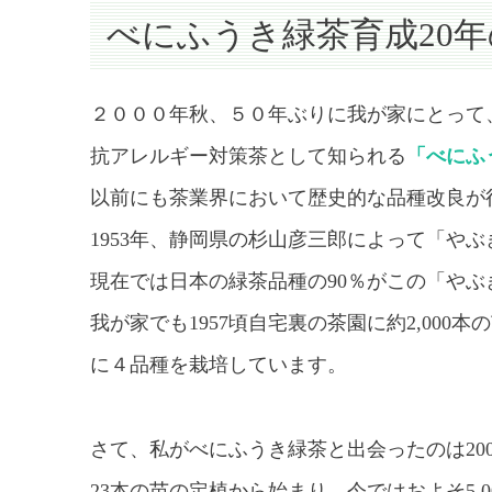
べにふうき緑茶育成20
２０００年秋、５０年ぶりに我が家にとって
抗アレルギー対策茶として知られる
「べにふ
以前にも茶業界において歴史的な品種改良が
1953年、静岡県の杉山彦三郎によって「や
現在では日本の緑茶品種の90％がこの「やぶ
我が家でも1957頃自宅裏の茶園に約2,00
に４品種を栽培しています。
さて、私がべにふうき緑茶と出会ったのは20
23本の苗の定植から始まり、今ではおよそ5,