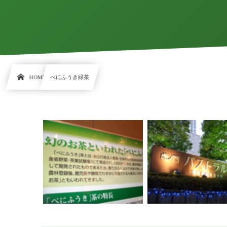
HOME
べにふうき緑茶