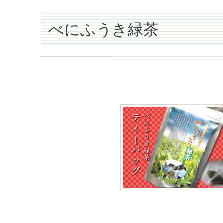
べにふうき緑茶