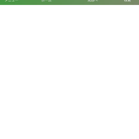
メニュー
ホーム
先頭へ
検索
一部商品の価格を改定させていただきます
2025年4月19日
More
ホーム
丸松園と家族の歴史
丸松園 各種品評会受賞履歴
山本万里先生と丸松園