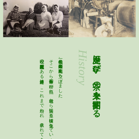
History
歴史に学び、茶の未来を開拓する
そこから百三十余年の時が流れ、栽培から製法に至る技術は進化しています。
一八〇〇年代後半、鈴木儀太郎が丸松園を立ち上げました。