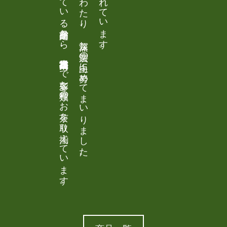
二十年、三十年来のお得意様に大変ご好評をいただいている定番商品から、掛川市推奨高級品種茶まで多彩な種類のお茶を取り揃えています。
丸松園では一九六０年代後半より今日に至るまで四十年以上にわたり、 深蒸し製法の向上に努めてまいりました。