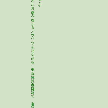
現在の丸松園五代目園主である鈴木博之は、これまで培われ、伝承されてきたお茶作りの核となるノウハウを守りながら、更なる「旨いお茶」の開発に向けて、進み続けます。